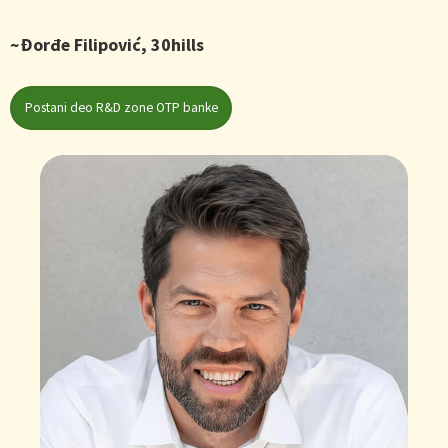
~Ðorđe Filipović, 30hills
Postani deo R&D zone OTP banke