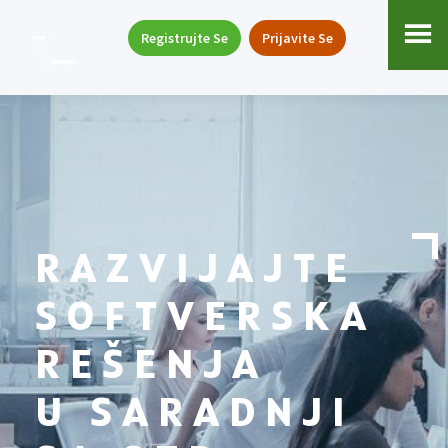
Registrujte Se
Prijavite Se
RAZVIJAJTE
SOFTVERSKA
REŠENJA
U SARADNJI