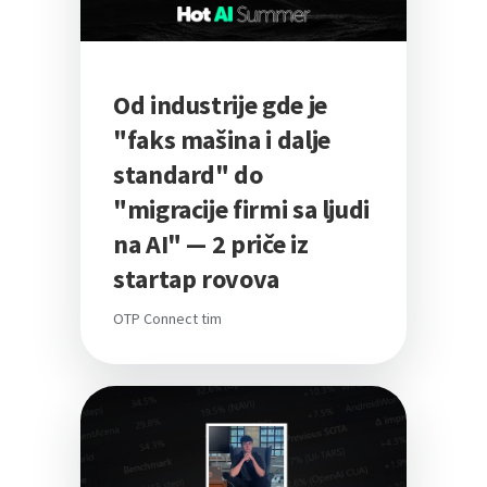
Od industrije gde je
"faks mašina i dalje
standard" do
"migracije firmi sa ljudi
na AI" — 2 priče iz
startap rovova
OTP Connect tim