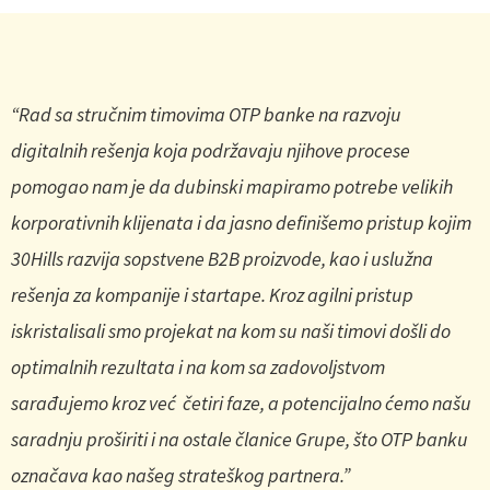
“Rad sa stručnim timovima OTP banke na razvoju
digitalnih rešenja koja podržavaju njihove procese
pomogao nam je da dubinski mapiramo potrebe velikih
korporativnih klijenata i da jasno definišemo pristup kojim
30Hills razvija sopstvene B2B proizvode, kao i uslužna
rešenja za kompanije i startape. Kroz agilni pristup
iskristalisali smo projekat na kom su naši timovi došli do
optimalnih rezultata i na kom sa zadovoljstvom
sarađujemo kroz već četiri faze, a potencijalno ćemo našu
saradnju proširiti i na ostale članice Grupe, što OTP banku
označava kao našeg strateškog partnera.”