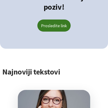
poziv!
Prosledite link
Najnoviji tekstovi